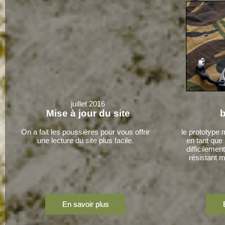
juillet 2016
Mise à jour du site
On a fait les poussières pour vous offrir
le prototype 
une lecture du site plus facile.
en tant que
difficilemen
résistant 
En savoir plus